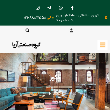
تهران ، طالقانی ، ساختمان ایران
021-88812558
بک ، شماره 7
دکور
دکور
Projects