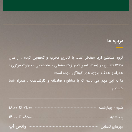
درباره ما
گروه صنعتی آریا مفتخر است با کادری مجرب و تحصیل کرده ، از سال
1378 تاکنون در زمینه تامین تجهیزات صنعتی ، ساختمانی ، حرارت مرکزی ؛
همراه و همگام پروژه های گوناگون بوده است.
ما به این مهم می بالیم که با مشاوره صادقانه و کارشناسانه ، همراه شما
هستیم
09:00 تا 18:00
شنبه - چهارشنبه
09:00 تا 14:00
پنجشنبه
واتس آپ
روزهای تعطیل