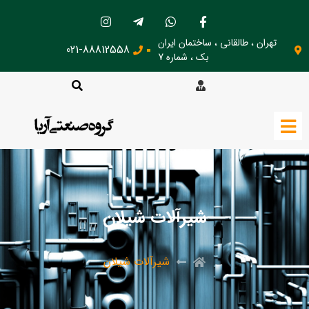
تهران ، طالقانی ، ساختمان ایران
021-88812558
بک ، شماره 7
شیرآلات شیلان
شیرآلات شیلان