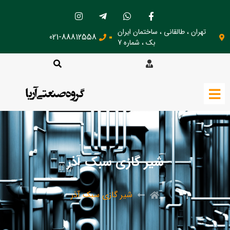
تهران ، طالقانی ، ساختمان ایران
021-88812558
بک ، شماره 7
شیر گازی سبک آذر
شیر گازی سبک آذر