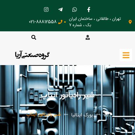
تهران ، طالقانی ، ساختمان ایران
021-88812558
بک ، شماره 7
شیر رادیاتور ایتاپ
شیر رادیاتور ایتاپ
یورک ایتالیا