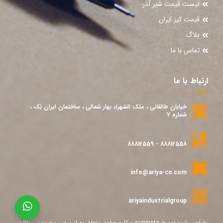
لیست قیمت شیر آذر
قیمت کیز ایران
بلاگ
تماس با ما
ارتباط با ما
خیابان طالقانی ، ملک الشهراء بهار شمالی ، ساختمان ایران بُک ،
شماره ۷
88812558 - 88812559
info@ariya-co.com
ariyaindustrialgroup
طراحی شده توسط
suninsta
و کلیه حقوق متعلق به این وب سایت می باشد.