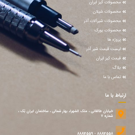
محصولات کیز ایران
محصولات شیلان
محصولات شیرآلات آذر
محصولات یورک
پروژه ها
لیست قیمت شیر آذر
قیمت کیز ایران
بلاگ
تماس با ما
ارتباط با ما
خیابان طالقانی ، ملک الشهراء بهار شمالی ، ساختمان ایران بُک ،
شماره ۷
88812558 - 88812559