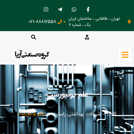
تهران ، طالقانی ، ساختمان ایران
021-88812558
بک ، شماره 7
علم یونیورست
علم یونیورست
شیرآلات بهداشتی راسان