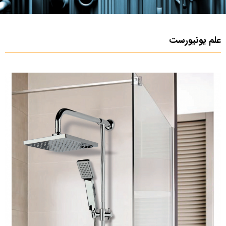
علم یونیورست