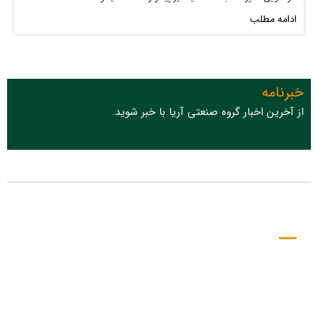
ادامه مطلب
خبرنامه
از آخرین اخبار گروه صنعتی آریا با خبر شوید.
درباره ما
گروه صنعتی آریا مفتخر است با کادری مجرب و تحصیل کرده ، از سال
1378 تاکنون در زمینه تامین تجهیزات صنعتی ، ساختمانی ، حرارت مرکزی ؛
همراه و همگام پروژه های گوناگون بوده است.
ما به این مهم می بالیم که با مشاوره صادقانه و کارشناسانه ، همراه شما