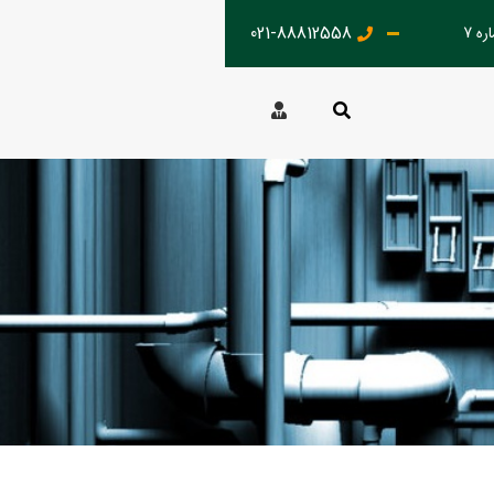
021-88812558
ه 7