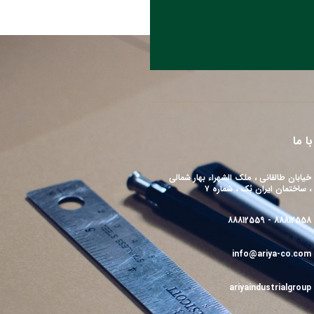
با ما
خیابان طالقانی ، ملک الشهراء بهار شمالی
، ساختمان ایران بُک ، شماره ۷
88812558 - 88812559
info@ariya-co.com
ariyaindustrialgroup