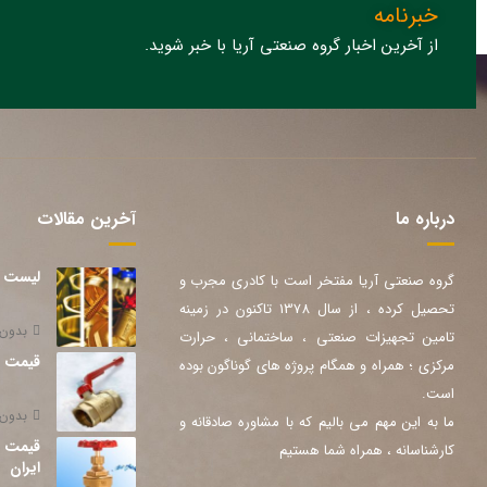
خبرنامه
از آخرین اخبار گروه صنعتی آریا با خبر شوید.
درباره ما
آخرین مقالات
لیست ق
گروه صنعتی آریا مفتخر است با کادری مجرب و
تحصیل کرده ، از سال 1378 تاکنون در زمینه
بدون 
تامین تجهیزات صنعتی ، ساختمانی ، حرارت
قیمت شیر گ
مرکزی ؛ همراه و همگام پروژه های گوناگون بوده
است.
بدون 
ما به این مهم می بالیم که با مشاوره صادقانه و
کارشناسانه ، همراه شما هستیم
ایران